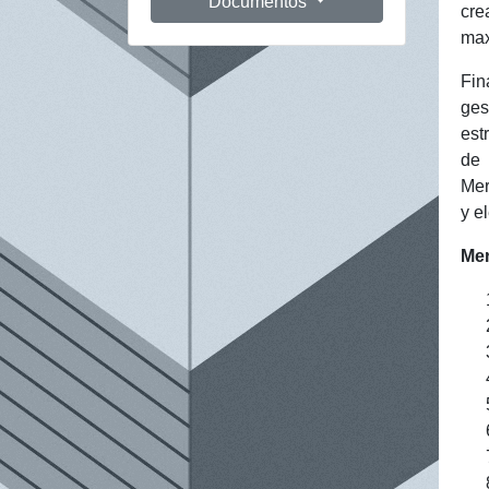
Documentos
cre
max
Fin
ges
est
de 
Mer
y e
Mer