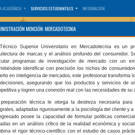
A ACADÉMICA
SERVICIOS ESTUDIANTILES
INFORMACIÓN
INISTRACIÓN MENCIÓN: MERCADOTECNIA
Técnico Superior Universitario en Mercadotecnia es un pro
uitectura de marcas y el análisis profundo del consumidor. Su
cutar programas de investigación de mercado con un enfoq
mitiéndole identificar con precisión los nichos de consumidor
erto en inteligencia de mercados, este profesional transforma l
decisiones, asegurando que los productos y servicios de 
petitiva y logren una conexión real con las necesidades de su 
preparación técnica le otorga la destreza necesaria para pl
egrales, adaptadas rigurosamente a la psicología del cliente y 
egresado posee la capacidad de formular políticas comercia
adas en un análisis crítico de la realidad económica y socia
bina el rigor técnico-científico con el estudio de casos prácti