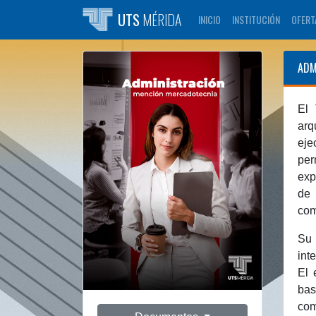
UTS
MÉRIDA
INICIO
INSTITUCIÓN
OFERT
ADM
El 
arq
eje
per
exp
de 
com
Su 
int
El 
bas
com